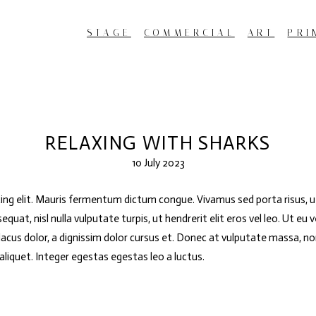
STAGE
COMMERCIAL
ART
PRI
RELAXING WITH SHARKS
10 July 2023
ing elit. Mauris fermentum dictum congue. Vivamus sed porta risus, ut
quat, nisl nulla vulputate turpis, ut hendrerit elit eros vel leo. Ut eu 
es lacus dolor, a dignissim dolor cursus et. Donec at vulputate massa, n
 aliquet. Integer egestas egestas leo a luctus.