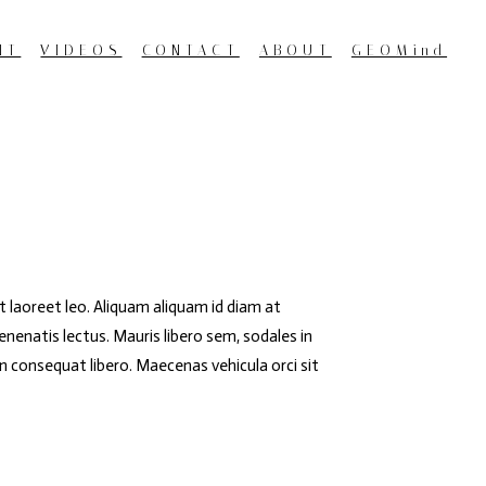
NT
VIDEOS
CONTACT
ABOUT
GEOMind
 laoreet leo. Aliquam aliquam id diam at
venenatis lectus. Mauris libero sem, sodales in
on consequat libero. Maecenas vehicula orci sit